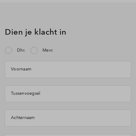
Dien je klacht in
Dhr.
Mevr.
Mijn klacht gaat over:
Voornaam
Tussenvoegsel
Achternaam