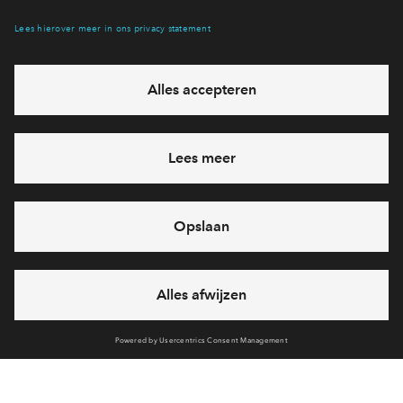
eventuele projecten
Ja, ik wil mij aanmelden
Heb je een vraag en wil je direct antwoord? Bel ons op
+31-
(0)88 712 20 52
6 dagen per week beschikbaar (behalve tijdens
feestdagen)
vandaag gesloten, maandag zijn we vanaf
09:00 uur weer
bereikbaar
via telefoon
Cookies
Partners