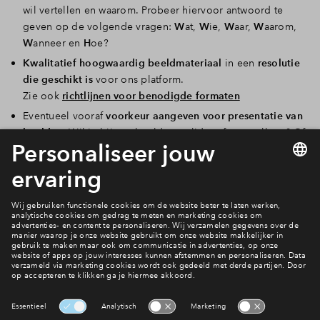
wil vertellen en waarom. Probeer hiervoor antwoord te
geven op de volgende vragen:
W
at,
W
ie,
W
aar,
W
aarom,
W
anneer en
H
oe?
Kwalitatief hoogwaardig beeldmateriaal
in een
resolutie
die geschikt is
voor ons platform.
Zie ook
richtlijnen voor benodigde formaten
Eventueel vooraf
voorkeur
aangeven
voor presentatie van
beelden
. Wil je bijvoorbeeld een slider of een collage? Of
laat je het over aan de webredacteur?
Downloads
Volgende briefing
Interesse? Meld je dan snel aan
Hiermee blijf je op de hoogte van het belangrijkste nieuws en