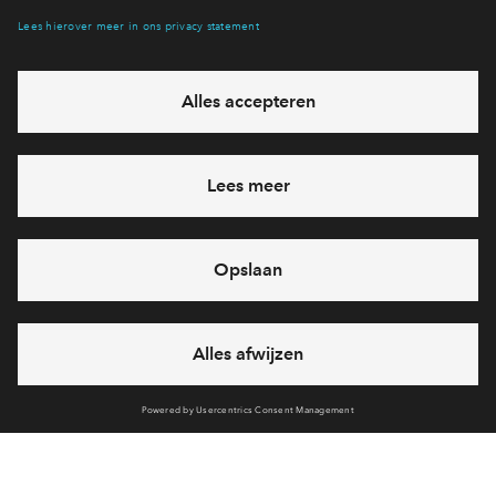
Hiermee blijf je op de hoogte van het belangrijkste nieuws en
eventuele projecten
Ja, ik wil mij aanmelden
Heb je een vraag en wil je direct antwoord? Bel ons op
+31-
(0)88 712 20 52
6 dagen per week beschikbaar (behalve tijdens
feestdagen)
vandaag van
09:00 - 18:00 uur
via telefoon
Cookies
Partners