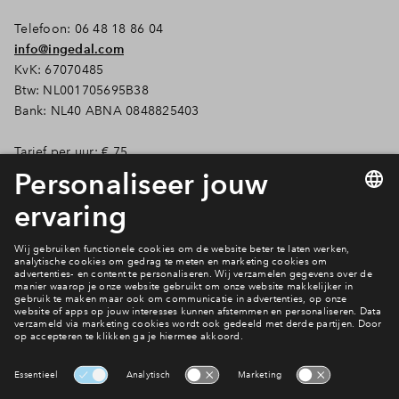
Telefoon: 06 48 18 86 04
info@ingedal.com
KvK: 67070485
Btw: NL001705695B38
Bank: NL40 ABNA 0848825403
Tarief per uur: € 75
Schrijfregels
Interesse? Meld je dan snel aan