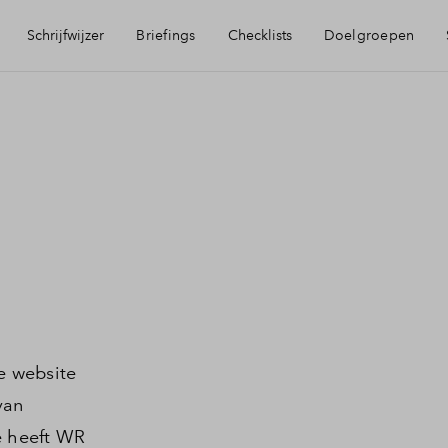
Schrijfwijzer
Briefings
Checklists
Doelgroepen
ijfregels
Livegang website
Social M
wnummerteksten
Privacy 
t Verkooppagina
e website
tlijnen bedrijfsnaam
van
e heeft WR