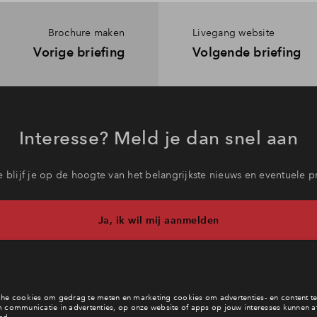
Brochure maken
Livegang website
Vorige briefing
Volgende briefing
Interesse? Meld je dan snel aan
 blijf je op de hoogte van het belangrijkste nieuws en eventuele p
Ja, ik wil mij aanmelden
e een vraag en wil je direct antwoord? Bel ons op
+31-(0)88 712 
6 dagen per week beschikbaar (behalve tijdens feestdagen)