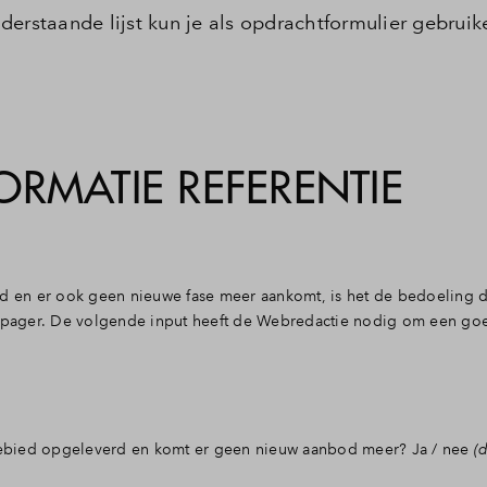
Call 
erstaande lijst kun je als opdrachtformulier gebruik
RMATIE REFERENTIE
rd en er ook geen nieuwe fase meer aankomt, is het de bedoeling d
nepager. De volgende input heeft de Webredactie nodig om een goe
e gebied opgeleverd en komt er geen nieuw aanbod meer? Ja / nee
(