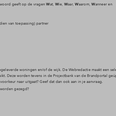
ntwoord geeft op de vragen
W
at,
W
ie,
W
aar,
W
aarom,
W
anneer en
ndien van toepassing) partner
opgeleverde woningen en/of de wijk. De Webredactie maakt een sele
kt. Deze worden tevens in de Projectbank van de Brandportal ge
voorkeur naar uitgaat? Geef dat dan ook aan in je aanvraag.
 worden gezegd?