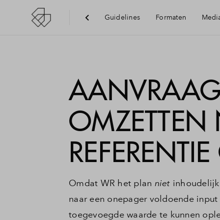
Guidelines
Formaten
Medi
AI's
Tek
AANVRAAG:
Plattegronden
Fot
OMZETTEN 
Logo
Vi
REFERENTI
VR/360
Omdat WR het plan
niet
inhoudelijk
naar een onepager voldoende input
toegevoegde waarde te kunnen oplev