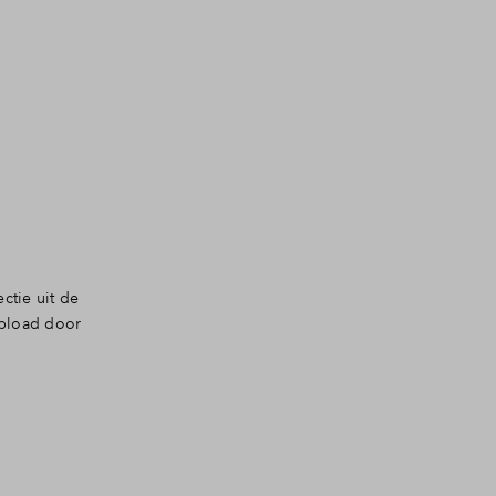
ctie uit de
üpload door