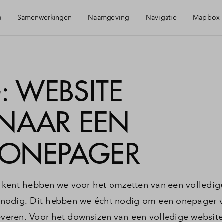
a
Samenwerkingen
Naamgeving
Navigatie
Mapbox
st
Schr
 WEBSITE
ografen
Bou
NAAR EEN
deo
USP
E ONEPAGER
Star
 kent hebben we voor het omzetten van een volledig
Rich
 nodig. Dit hebben we écht nodig om een onepager 
eren. Voor het downsizen van een volledige websit