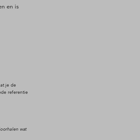
to action
en en is
at je de
de referentie
doorhalen wat