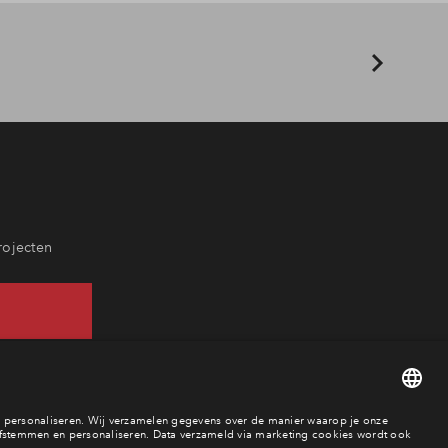
rojecten
20 52