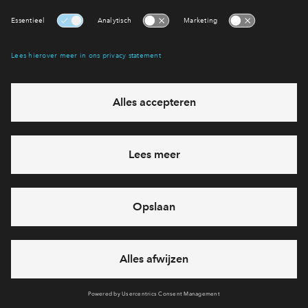
via telefoon
Cookies
Partners
Over BPD
Disclaimer
Privacyverklaring
Klachtenprocedure