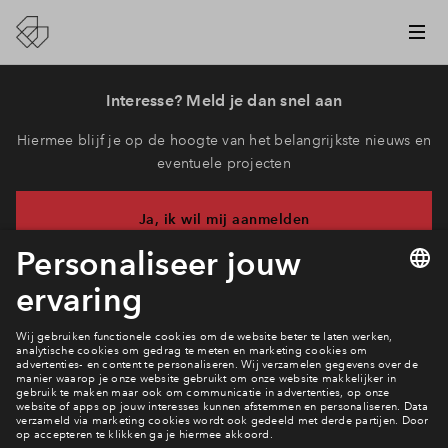
Interesse? Meld je dan snel aan
Hiermee blijf je op de hoogte van het belangrijkste nieuws en
eventuele projecten
Ja, ik wil mij aanmelden
Heb je een vraag en wil je direct antwoord? Bel ons op
+31-
(0)88 712 20 52
6 dagen per week beschikbaar (behalve tijdens
feestdagen)
vandaag gesloten, maandag zijn we vanaf
09:00 uur weer
bereikbaar